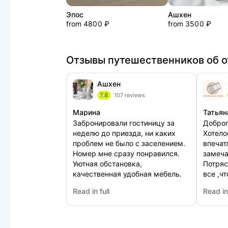
Эпос
Ашхен
from 4800 ₽
from 3500 ₽
Отзывы путешественников об о
Ашхен
7.8
107 reviews
Марина
Татьян
Забронировали гостиницу за
Доброг
неделю до приезда, ни каких
Хотело
проблем не было с заселением.
впечат
Номер мне сразу понравился.
замеча
Уютная обстановка,
Потряс
качественная удобная мебель.
все ,ч
Кафе при отеле превосходное,
отдыха
Read in full
Read in 
мне кухня очень понравилась,
нас с 
: Ашхен
: Своб
все вкусное. Расположение мне
подарили!))
подошло.
место,
понра