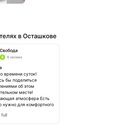
телях в Осташкове
Свобода
8
6 reviews
а
о времени суток!
сь бы поделиться
лениями об этом
тельном месте!
ающая атмосфера Есть
то нужно для комфортного
 Управляющие встретили
full
любовью ,ещё и подарок
ода
)) Безумное
нам всем очень
вилось! ОБЯЗАТЕЛЬНО