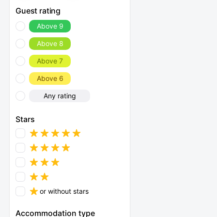
Guest rating
Above 9
Above 8
Above 7
Above 6
Any rating
Stars
or without stars
Accommodation type