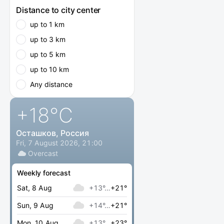
Distance to city center
up to 1 km
up to 3 km
up to 5 km
up to 10 km
Any distance
+18
°C
Осташков, Россия
Fri, 7 August 2026, 21:00
Overcast
Weekly forecast
Sat, 8 Aug
+13°…
+21°
Sun, 9 Aug
+14°…
+21°
Mon, 10 Aug
+13°…
+23°