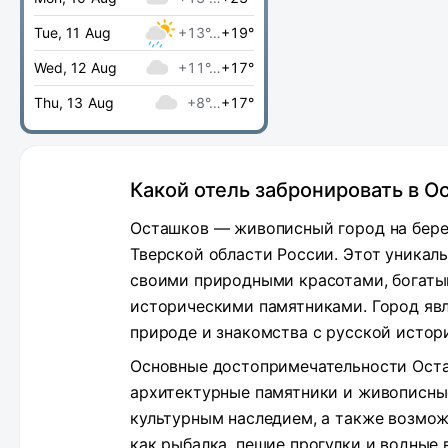
Tue, 11 Aug
+13°…
+19°
Wed, 12 Aug
+11°…
+17°
Thu, 13 Aug
+8°…
+17°
Какой отель забронировать в О
Осташков — живописный город на бере
Тверской области России. Этот уникал
своими природными красотами, богаты
историческими памятниками. Город яв
природе и знакомства с русской истор
Основные достопримечательности Оста
архитектурные памятники и живописные
культурным наследием, а также возмож
как рыбалка, пешие прогулки и водные