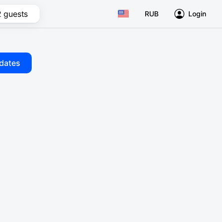
2 guests
RUB
Login
dates