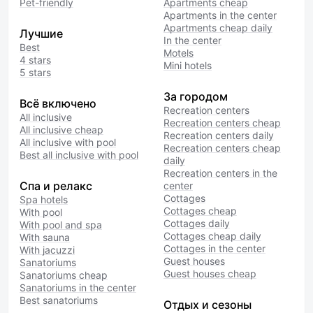
Pet-friendly
Apartments cheap
Apartments in the center
Apartments cheap daily
Лучшие
In the center
Best
Motels
4 stars
Mini hotels
5 stars
За городом
Всё включено
Recreation centers
All inclusive
Recreation centers cheap
All inclusive cheap
Recreation centers daily
All inclusive with pool
Recreation centers cheap
Best all inclusive with pool
daily
Recreation centers in the
Спа и релакс
center
Cottages
Spa hotels
Cottages cheap
With pool
Cottages daily
With pool and spa
Cottages cheap daily
With sauna
Cottages in the center
With jacuzzi
Guest houses
Sanatoriums
Guest houses cheap
Sanatoriums cheap
Sanatoriums in the center
Best sanatoriums
Отдых и сезоны