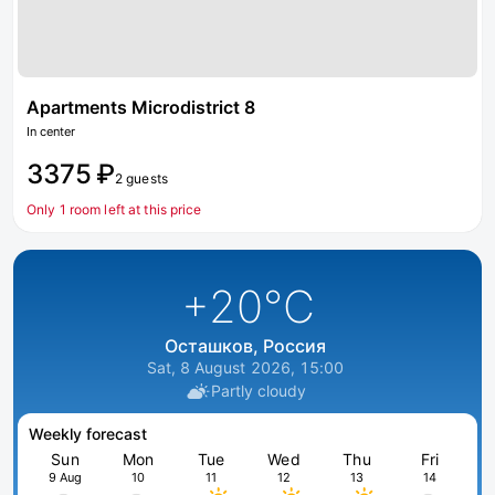
Apartments Microdistrict 8
In center
3375 ₽
2 guests
Only 1 room left at this price
+20
°C
Осташков, Россия
Sat, 8 August 2026, 15:00
Partly cloudy
Weekly forecast
Sun
Mon
Tue
Wed
Thu
Fri
9 Aug
10
11
12
13
14