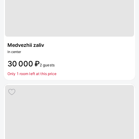
Medvezhii zaliv
In center
30 000 ₽
2 guests
Only 1 room left at this price