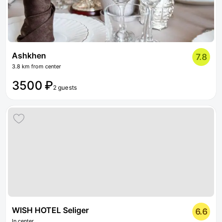
Ashkhen
7.8
3.8 km from center
3500 ₽
2 guests
WISH HOTEL Seliger
6.6
In center