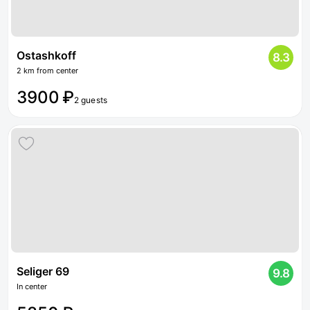
Ostashkoff
8.3
2 km from center
3900 ₽
2 guests
Seliger 69
9.8
In center