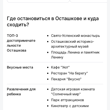
все вкусное. Расположение мне
подарили!)))) Безумное
подошло.
место,нам всем очен
понравилось! ОБЯЗА
приедем к Вам!
Где остановиться в Осташкове и куда
сходить?
ТОП-3
Свято-Успенский монастырь
достопримечате
Осташковский историко-
льности
архитектурный музей
Осташкова
Площадь Ленина и памятник
Ленину
Вкусные места
Кафе "Уют"
Ресторан "На берегу"
Пекарня "Вкусно"
Развлечения для
Детская игровая комната
ребенка
"Солнечный мир"
Парк аттракционов
Кинотеатр с детскими