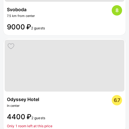
Svoboda
8
7.5 km from center
9000 ₽
2 guests
Odyssey Hotel
6.7
In center
4400 ₽
2 guests
Only 1 room left at this price