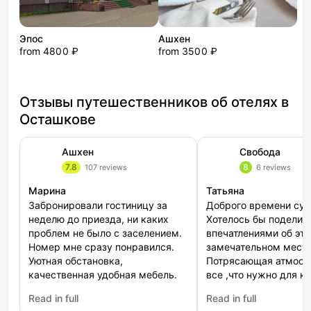
Эпос
Ашхен
from 4800 ₽
from 3500 ₽
Отзывы путешественников об отелях в
Осташкове
Ашхен
Свобода
7.8
8
107 reviews
6 reviews
Марина
Татьяна
Забронировали гостиницу за
Доброго времени сут
неделю до приезда, ни каких
Хотелось бы поделит
проблем не было с заселением.
впечатлениями об эт
Номер мне сразу понравился.
замечательном месте
Уютная обстановка,
Потрясающая атмосф
качественная удобная мебель.
все ,что нужно для к
Кафе при отеле превосходное,
отдыха Управляющие
Read in full
Read in full
мне кухня очень понравилась,
нас с любовью ,ещё 
: Ашхен
: Свобода