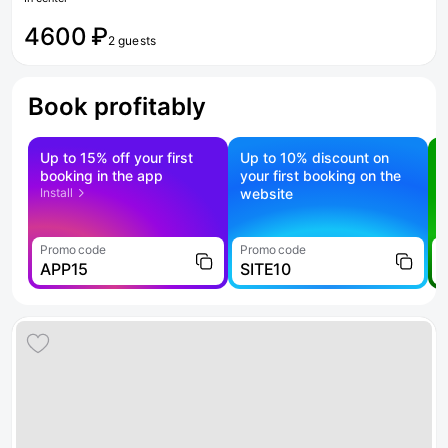
4600 ₽
2 guests
Book profitably
Up to 15% off your first
Up to 10% discount on
S
booking in the app
your first booking on the
f
Install
website
Promo code
Promo code
P
APP15
SITE10