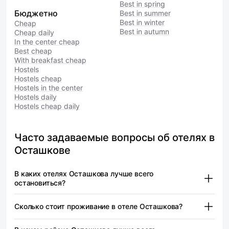
Best in spring
Бюджетно
Best in summer
Best in winter
Cheap
Best in autumn
Cheap daily
In the center cheap
Best cheap
With breakfast cheap
Hostels
Hostels cheap
Hostels in the center
Hostels daily
Hostels cheap daily
Часто задаваемые вопросы об отелях в
Осташкове
В каких отелях Осташкова лучше всего
остановиться?
Заполек (2 звезды) — от 5 600 ₽
Сколько стоит проживание в отеле Осташкова?
Селигер 69 — от 4 550 ₽
Заполек (2 звезды) — от 5 600 ₽
WISH HOTEL Seliger (Виш Селигер) — от 4 600 ₽