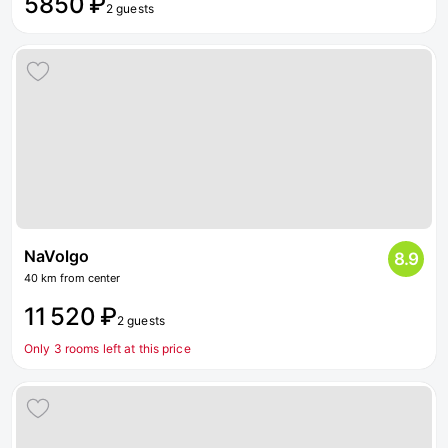
5850 ₽
2 guests
NaVolgo
8.9
40 km from center
11 520 ₽
2 guests
Only 3 rooms left at this price