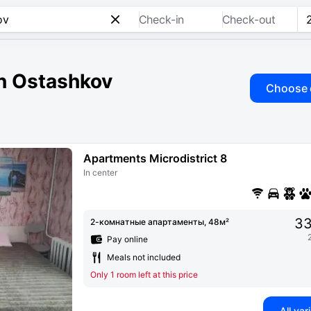
Check-in
Check-out
in Ostashkov
Choose 
Apartments Microdistrict 8
In center
33
2-комнатные апартаменты, 48м²
Pay online
Meals not included
Only 1 room left at this price
All var