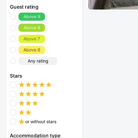
Guest rating
Above 9
Above 8
Above 7
Above 6
Any rating
Stars
or without stars
Accommodation type