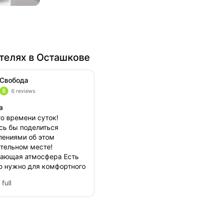
телях в Осташкове
Свобода
8
6 reviews
а
о времени суток!
сь бы поделиться
лениями об этом
тельном месте!
ающая атмосфера Есть
то нужно для комфортного
 Управляющие встретили
full
любовью ,ещё и подарок
ода
)) Безумное
нам всем очень
вилось! ОБЯЗАТЕЛЬНО