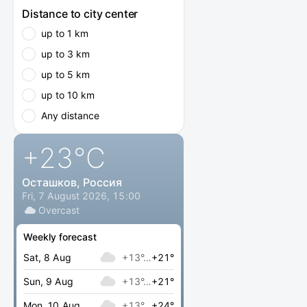
Distance to city center
up to 1 km
up to 3 km
up to 5 km
up to 10 km
Any distance
+23
°C
Осташков, Россия
Fri, 7 August 2026, 15:00
Overcast
Weekly forecast
Sat, 8 Aug
+13°…
+21°
Sun, 9 Aug
+13°…
+21°
Mon, 10 Aug
+13°…
+24°