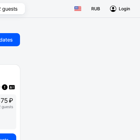
2 guests
RUB
Login
dates
75 ₽
2 guests
iants