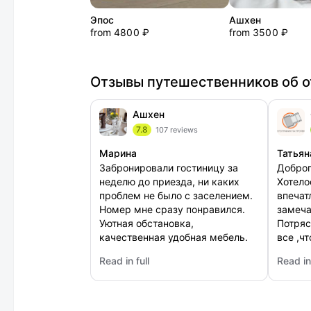
Эпос
Ашхен
from 4800 ₽
from 3500 ₽
Отзывы путешественников об о
Ашхен
7.8
107 reviews
Марина
Татьян
Забронировали гостиницу за
Доброг
неделю до приезда, ни каких
Хотело
проблем не было с заселением.
впечат
Номер мне сразу понравился.
замеча
Уютная обстановка,
Потряс
качественная удобная мебель.
все ,ч
Кафе при отеле превосходное,
отдыха
Read in full
Read in 
мне кухня очень понравилась,
нас с 
: Ашхен
: Своб
все вкусное. Расположение мне
подарили!))
подошло.
место,
понра