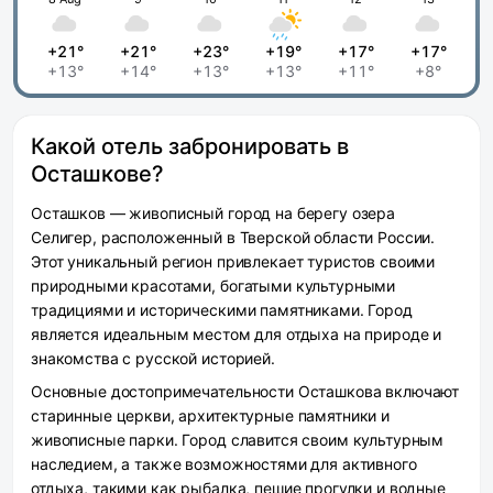
+21°
+21°
+23°
+19°
+17°
+17°
+13°
+14°
+13°
+13°
+11°
+8°
Какой отель забронировать в
Осташкове?
Осташков — живописный город на берегу озера
Селигер, расположенный в Тверской области России.
Этот уникальный регион привлекает туристов своими
природными красотами, богатыми культурными
традициями и историческими памятниками. Город
является идеальным местом для отдыха на природе и
знакомства с русской историей.
Основные достопримечательности Осташкова включают
старинные церкви, архитектурные памятники и
живописные парки. Город славится своим культурным
наследием, а также возможностями для активного
отдыха, такими как рыбалка, пешие прогулки и водные