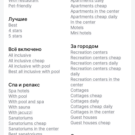
With restaurant
Apartments daily
Pet-friendly
Apartments cheap
Apartments in the center
Apartments cheap daily
Лучшие
In the center
Best
Motels
4 stars
Mini hotels
5 stars
За городом
Всё включено
Recreation centers
All inclusive
Recreation centers cheap
All inclusive cheap
Recreation centers daily
All inclusive with pool
Recreation centers cheap
Best all inclusive with pool
daily
Recreation centers in the
Спа и релакс
center
Cottages
Spa hotels
Cottages cheap
With pool
Cottages daily
With pool and spa
Cottages cheap daily
With sauna
Cottages in the center
With jacuzzi
Guest houses
Sanatoriums
Guest houses cheap
Sanatoriums cheap
Sanatoriums in the center
Best sanatoriums