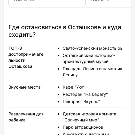
мне кухня очень понравилась,
нас с любовью ,ещё 
: Ашхен
: Свобода
все вкусное. Расположение мне
подарили!)))) Безумное
подошло.
место,нам всем очен
понравилось! ОБЯЗА
приедем к Вам!
Где остановиться в Осташкове и куда
сходить?
ТОП-3
Свято-Успенский монастырь
достопримечате
Осташковский историко-
льности
архитектурный музей
Осташкова
Площадь Ленина и памятник
Ленину
Вкусные места
Кафе "Уют"
Ресторан "На берегу"
Пекарня "Вкусно"
Развлечения для
Детская игровая комната
ребенка
"Солнечный мир"
Парк аттракционов
Кинотеатр с детскими