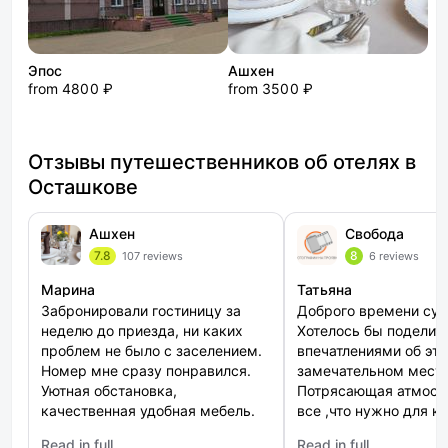
Эпос
Ашхен
from 4800 ₽
from 3500 ₽
Отзывы путешественников об отелях в
Осташкове
Ашхен
Свобода
7.8
8
107 reviews
6 reviews
Марина
Татьяна
Забронировали гостиницу за
Доброго времени сут
неделю до приезда, ни каких
Хотелось бы поделит
проблем не было с заселением.
впечатлениями об эт
Номер мне сразу понравился.
замечательном месте
Уютная обстановка,
Потрясающая атмосф
качественная удобная мебель.
все ,что нужно для к
Кафе при отеле превосходное,
отдыха Управляющие
Read in full
Read in full