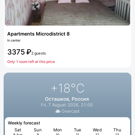
Apartments Microdistrict 8
In center
3375 ₽
2 guests
Only 1 room left at this price
+18
°C
Осташков, Россия
Fri, 7 August 2026, 21:00
Overcast
Weekly forecast
Sat
Sun
Mon
Tue
Wed
Thu
8 Aug
9
10
11
12
13