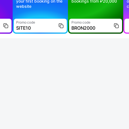
your first booking on the
bookings from ₽20,000
o
website
c
Promo code
Promo code
SITE10
BRON2000