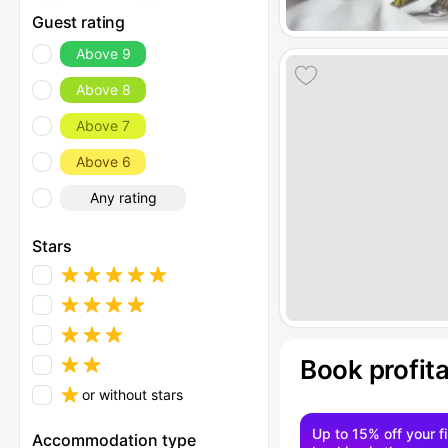
Guest rating
Above 9
Above 8
Above 7
Above 6
Any rating
Stars
Book profit
or without stars
Up to 15% off your fi
Accommodation type