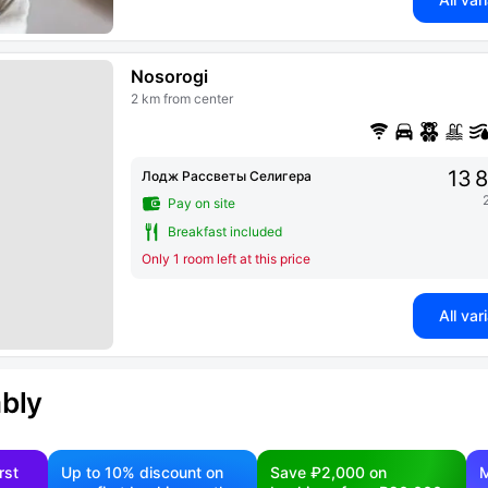
Nosorogi
2 km from center
13 
Лодж Рассветы Селигера
Pay on site
Breakfast included
Only 1 room left at this price
All var
ably
rst
Up to 10% discount on
Save ₽2,000 on
M