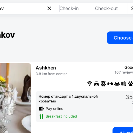
Check-in
Check-out
hkov
Choose 
Ashkhen
Goo
107 review
3.8 km from center
35
Номер стандарт с 1 двуспальной
кроватью
Pay online
Breakfast included
All var