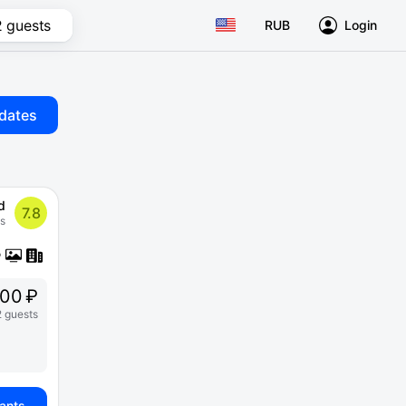
2 guests
RUB
Login
dates
d
7.8
s
00 ₽
2 guests
iants