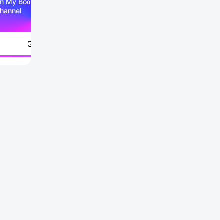
n My Booking Telegram
hannel
Go to