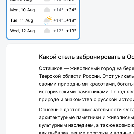
Mon, 10 Aug
+14°…
+24°
Tue, 11 Aug
+14°…
+18°
Wed, 12 Aug
+12°…
+19°
Какой отель забронировать в О
Осташков — живописный город на бере
Тверской области России. Этот уникал
своими природными красотами, богаты
историческими памятниками. Город яв
природе и знакомства с русской истор
Основные достопримечательности Оста
архитектурные памятники и живописные
культурным наследием, а также возмож
как рыбалка, пешие прогулки и водные