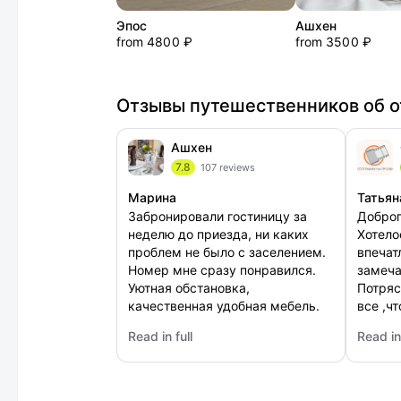
Эпос
Ашхен
from 4800 ₽
from 3500 ₽
Отзывы путешественников об о
Ашхен
7.8
107 reviews
Марина
Татьян
Забронировали гостиницу за
Доброг
неделю до приезда, ни каких
Хотело
проблем не было с заселением.
впечат
Номер мне сразу понравился.
замеча
Уютная обстановка,
Потряс
качественная удобная мебель.
все ,ч
Кафе при отеле превосходное,
отдыха
Read in full
Read in 
мне кухня очень понравилась,
нас с 
: Ашхен
: Своб
все вкусное. Расположение мне
подарили!))
подошло.
место,
понра