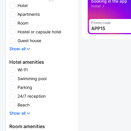
booking in the app
Hotel
Install
Apartments
Room
Promo code
APP15
Hostel or capsule hotel
Guest house
Show all
Hotel amenities
WI-FI
Swimming pool
Parking
24/7 reception
Beach
Show all
Room amenities