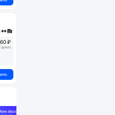
860 ₽
2 guests
iants
ore discounts —