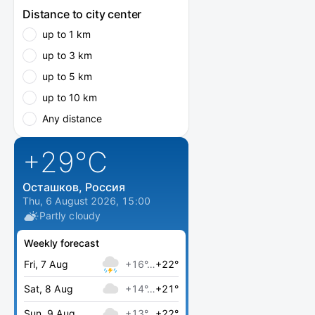
Distance to city center
up to 1 km
up to 3 km
up to 5 km
up to 10 km
Any distance
+29
°C
Осташков, Россия
Thu, 6 August 2026, 15:00
Partly cloudy
Weekly forecast
Fri, 7 Aug
+16°…
+22°
Sat, 8 Aug
+14°…
+21°
Sun, 9 Aug
+13°…
+22°