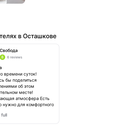
телях в Осташкове
Свобода
8
6 reviews
а
о времени суток!
сь бы поделиться
лениями об этом
тельном месте!
ающая атмосфера Есть
то нужно для комфортного
 Управляющие встретили
full
любовью ,ещё и подарок
ода
)) Безумное
нам всем очень
вилось! ОБЯЗАТЕЛЬНО