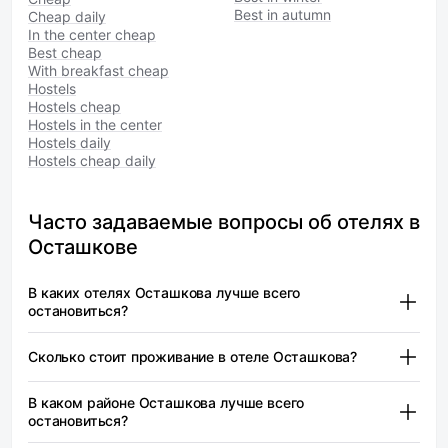
Best in autumn
Cheap daily
In the center cheap
Best cheap
With breakfast cheap
Hostels
Hostels cheap
Hostels in the center
Hostels daily
Hostels cheap daily
Часто задаваемые вопросы об отелях в
Осташкове
В каких отелях Осташкова лучше всего
остановиться?
Заполек (2 звезды) — от 5 600 ₽
Сколько стоит проживание в отеле Осташкова?
Селигер 69 — от 4 550 ₽
Заполек (2 звезды) — от 5 600 ₽
WISH HOTEL Seliger (Виш Селигер) — от 4 600 ₽
В каком районе Осташкова лучше всего
Цены на проживание в отелях Осташкова могут
остановиться?
Осташков предлагает разнообразие отелей,
варьироваться в зависимости от сезона, уровня
подходящих для разных типов путешественников.