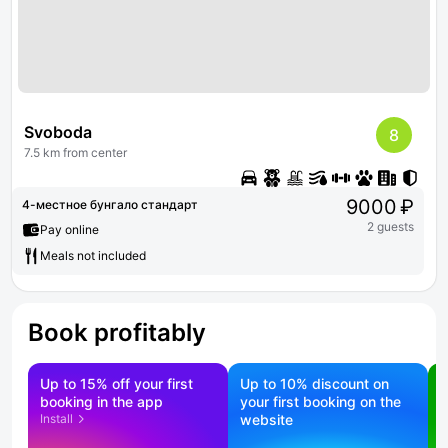
Svoboda
8
7.5 km from center
9000 ₽
4-местное бунгало стандарт
2 guests
Pay online
Meals not included
Book profitably
Up to 15% off your first
Up to 10% discount on
S
booking in the app
your first booking on the
f
Install
website