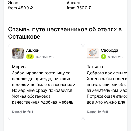
Эпос
Ашхен
from 4800 ₽
from 3500 ₽
Отзывы путешественников об отелях в
Осташкове
Ашхен
Свобода
7.8
8
107 reviews
6 reviews
Марина
Татьяна
Забронировали гостиницу за
Доброго времени сут
неделю до приезда, ни каких
Хотелось бы поделит
проблем не было с заселением.
впечатлениями об эт
Номер мне сразу понравился.
замечательном месте
Уютная обстановка,
Потрясающая атмосф
качественная удобная мебель.
все ,что нужно для к
Кафе при отеле превосходное,
отдыха Управляющие
Read in full
Read in full
мне кухня очень понравилась,
нас с любовью ,ещё 
: Ашхен
: Свобода
все вкусное. Расположение мне
подарили!)))) Безумное
подошло.
место,нам всем очен