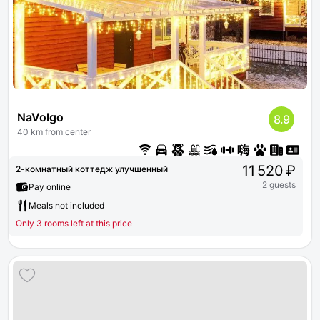
NaVolgo
8.9
40 km from center
11 520 ₽
2-комнатный коттедж улучшенный
2 guests
Pay online
Meals not included
Only 3 rooms left at this price