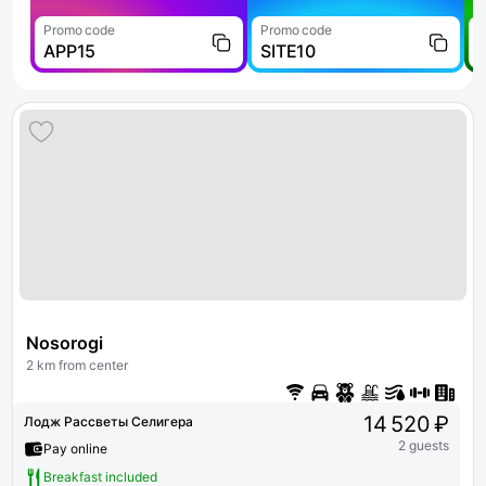
Promo code
Promo code
P
APP15
SITE10
Nosorogi
2 km from center
14 520 ₽
Лодж Рассветы Селигера
2 guests
Pay online
Breakfast included