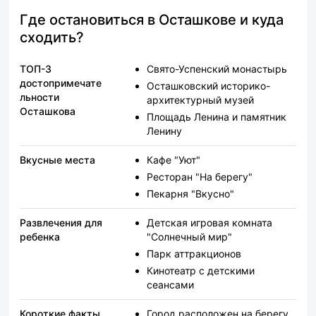
понравилось! ОБЯЗА
приедем к Вам!
Где остановиться в Осташкове и куда
сходить?
ТОП-3
Свято-Успенский монастырь
достопримечате
Осташковский историко-
льности
архитектурный музей
Осташкова
Площадь Ленина и памятник
Ленину
Вкусные места
Кафе "Уют"
Ресторан "На берегу"
Пекарня "Вкусно"
Развлечения для
Детская игровая комната
ребенка
"Солнечный мир"
Парк аттракционов
Кинотеатр с детскими
сеансами
Короткие факты
Город расположен на берегу