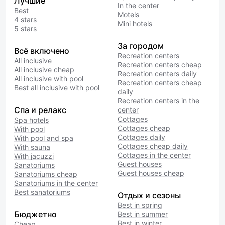
Лучшие
In the center
Best
Motels
4 stars
Mini hotels
5 stars
За городом
Всё включено
Recreation centers
All inclusive
Recreation centers cheap
All inclusive cheap
Recreation centers daily
All inclusive with pool
Recreation centers cheap
Best all inclusive with pool
daily
Recreation centers in the
Спа и релакс
center
Cottages
Spa hotels
Cottages cheap
With pool
Cottages daily
With pool and spa
Cottages cheap daily
With sauna
Cottages in the center
With jacuzzi
Guest houses
Sanatoriums
Guest houses cheap
Sanatoriums cheap
Sanatoriums in the center
Best sanatoriums
Отдых и сезоны
Best in spring
Бюджетно
Best in summer
Best in winter
Cheap