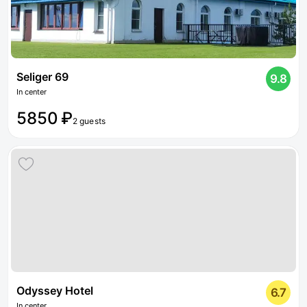
Seliger 69
9.8
In center
5850 ₽
2 guests
Odyssey Hotel
6.7
In center