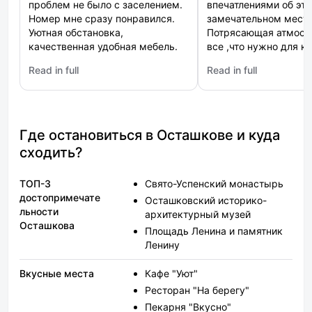
проблем не было с заселением.
впечатлениями об эт
Номер мне сразу понравился.
замечательном месте
Уютная обстановка,
Потрясающая атмосф
качественная удобная мебель.
все ,что нужно для к
Кафе при отеле превосходное,
отдыха Управляющие
Read in full
Read in full
мне кухня очень понравилась,
нас с любовью ,ещё 
: Ашхен
: Свобода
все вкусное. Расположение мне
подарили!)))) Безумное
подошло.
место,нам всем очен
понравилось! ОБЯЗА
приедем к Вам!
Где остановиться в Осташкове и куда
сходить?
ТОП-3
Свято-Успенский монастырь
достопримечате
Осташковский историко-
льности
архитектурный музей
Осташкова
Площадь Ленина и памятник
Ленину
Вкусные места
Кафе "Уют"
Ресторан "На берегу"
Пекарня "Вкусно"