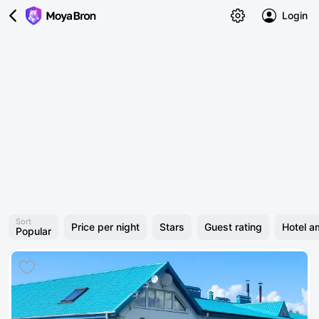
Login
Sort
Price per night
Stars
Guest rating
Hotel a
Popular