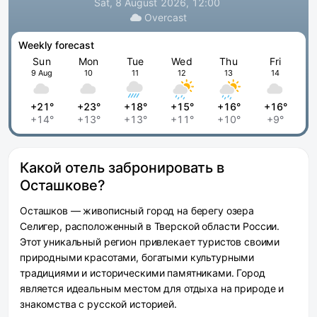
Sat, 8 August 2026, 12:00
Overcast
Weekly forecast
Sun
Mon
Tue
Wed
Thu
Fri
9 Aug
10
11
12
13
14
+21°
+23°
+18°
+15°
+16°
+16°
+14°
+13°
+13°
+11°
+10°
+9°
Какой отель забронировать в
Осташкове?
Осташков — живописный город на берегу озера
Селигер, расположенный в Тверской области России.
Этот уникальный регион привлекает туристов своими
природными красотами, богатыми культурными
традициями и историческими памятниками. Город
является идеальным местом для отдыха на природе и
знакомства с русской историей.