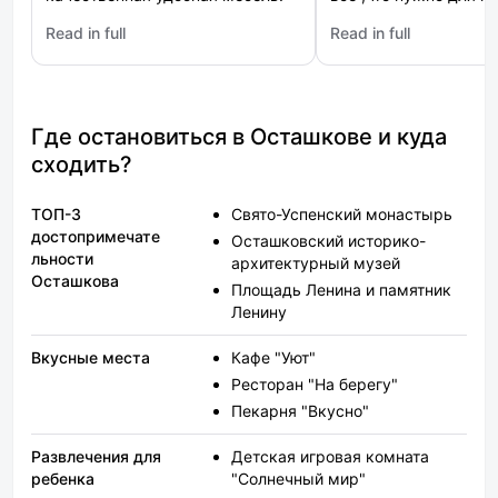
Кафе при отеле превосходное,
отдыха Управляющие
Read in full
Read in full
мне кухня очень понравилась,
нас с любовью ,ещё 
: Ашхен
: Свобода
все вкусное. Расположение мне
подарили!)))) Безумное
подошло.
место,нам всем очен
понравилось! ОБЯЗА
приедем к Вам!
Где остановиться в Осташкове и куда
сходить?
ТОП-3
Свято-Успенский монастырь
достопримечате
Осташковский историко-
льности
архитектурный музей
Осташкова
Площадь Ленина и памятник
Ленину
Вкусные места
Кафе "Уют"
Ресторан "На берегу"
Пекарня "Вкусно"
Развлечения для
Детская игровая комната
ребенка
"Солнечный мир"