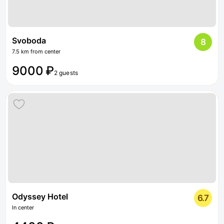
Svoboda
8
7.5 km from center
9000 ₽
2 guests
Odyssey Hotel
6.7
In center