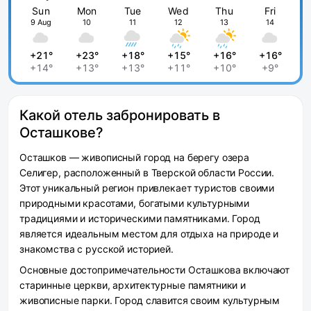
Sun
Mon
Tue
Wed
Thu
Fri
9 Aug
10
11
12
13
14
+21°
+23°
+18°
+15°
+16°
+16°
+14°
+13°
+13°
+11°
+10°
+9°
Какой отель забронировать в
Осташкове?
Осташков — живописный город на берегу озера
Селигер, расположенный в Тверской области России.
Этот уникальный регион привлекает туристов своими
природными красотами, богатыми культурными
традициями и историческими памятниками. Город
является идеальным местом для отдыха на природе и
знакомства с русской историей.
Основные достопримечательности Осташкова включают
старинные церкви, архитектурные памятники и
живописные парки. Город славится своим культурным