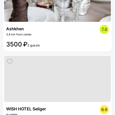
Ashkhen
7.8
3.8 km from center
3500 ₽
2 guests
WISH HOTEL Seliger
6.6
In center