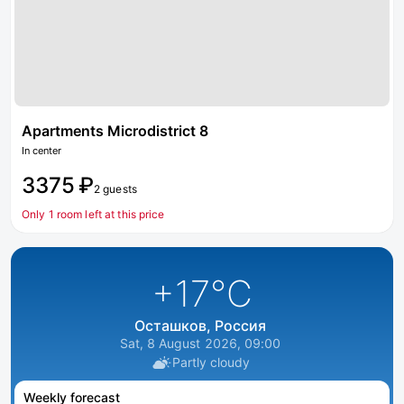
Apartments Microdistrict 8
In center
3375 ₽
2 guests
Only 1 room left at this price
+17
°C
Осташков, Россия
Sat, 8 August 2026, 09:00
Partly cloudy
Weekly forecast