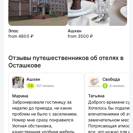
Эпос
Ашхен
from 4800 ₽
from 3500 ₽
Отзывы путешественников об отелях в
Осташкове
Ашхен
Свобода
7.8
8
107 reviews
6 reviews
Марина
Татьяна
Забронировали гостиницу за
Доброго времени сут
неделю до приезда, ни каких
Хотелось бы поделит
проблем не было с заселением.
впечатлениями об эт
Номер мне сразу понравился.
замечательном месте
Уютная обстановка,
Потрясающая атмосф
качественная удобная мебель.
все ,что нужно для к