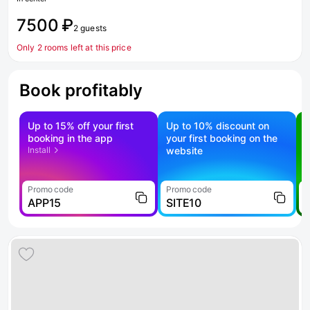
7500 ₽
2 guests
Only 2 rooms left at this price
Book profitably
Up to 15% off your first
Up to 10% discount on
S
booking in the app
your first booking on the
f
Install
website
Promo code
Promo code
P
APP15
SITE10