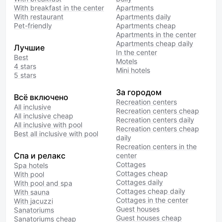
With breakfast in the center
Apartments
With restaurant
Apartments daily
Pet-friendly
Apartments cheap
Apartments in the center
Apartments cheap daily
Лучшие
In the center
Best
Motels
4 stars
Mini hotels
5 stars
За городом
Всё включено
Recreation centers
All inclusive
Recreation centers cheap
All inclusive cheap
Recreation centers daily
All inclusive with pool
Recreation centers cheap
Best all inclusive with pool
daily
Recreation centers in the
Спа и релакс
center
Cottages
Spa hotels
Cottages cheap
With pool
Cottages daily
With pool and spa
Cottages cheap daily
With sauna
Cottages in the center
With jacuzzi
Guest houses
Sanatoriums
Guest houses cheap
Sanatoriums cheap