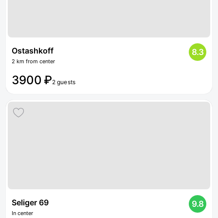
Ostashkoff
8.3
2 km from center
3900 ₽
2 guests
Seliger 69
9.8
In center