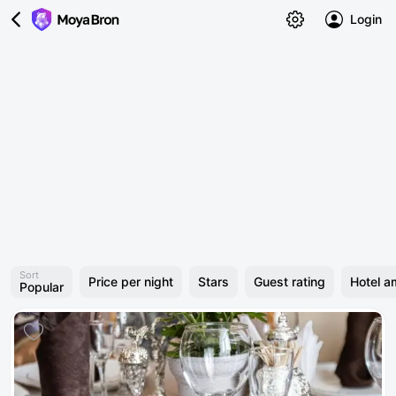
Login
Sort
Price per night
Stars
Guest rating
Hotel a
Popular