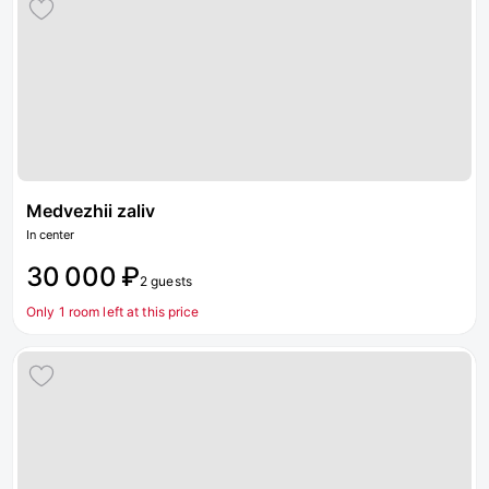
Medvezhii zaliv
In center
30 000 ₽
2 guests
Only 1 room left at this price