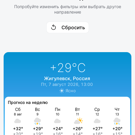
Попробуйте изменить фильтры или выбрать другое
направление
Сбросить
+29
°C
Жигулевск, Россия
Пт, 7 август 2026, 13:00
Ясно
Прогноз на неделю
Сб
Вс
Пн
Вт
Ср
Чт
8 авг
9
10
11
12
13
+32°
+29°
+24°
+26°
+27°
+20°
+20°
+19°
+16°
+14°
+16°
+15°