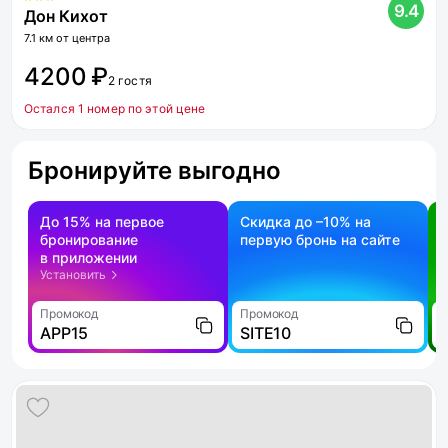
9.4
Дон Кихот
7.1 км от центра
4200 ₽
2 гостя
Остался 1 номер по этой цене
Бронируйте выгодно
До 15% на первое
Скидка до –10% на
бронирование
первую бронь на сайте
н
в приложении
о
Установить
Промокод
Промокод
П
APP15
SITE10