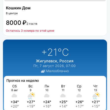
Кошкин Дом
В центре
8000 ₽
2 гостя
Осталось 3 номера по этой цене
+21
°C
Жигулевск, Россия
Пт, 7 август 2026, 07:00
Малооблачно
Прогноз на неделю
Сб
Вс
Пн
Вт
Ср
Чт
8 авг
9
10
11
12
13
+34°
+27°
+24°
+25°
+26°
+21°
+20°
+19°
+16°
+14°
+17°
+15°