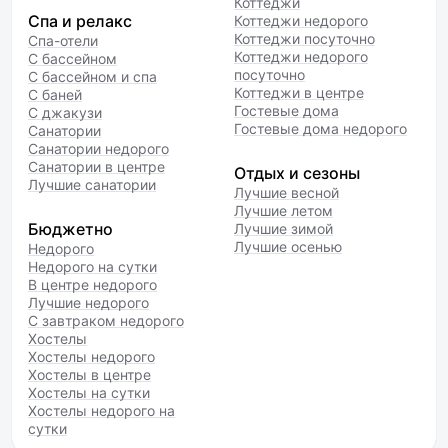
Коттеджи
Спа и релакс
Коттеджи недорого
Коттеджи посуточно
Спа-отели
Коттеджи недорого
С бассейном
посуточно
С бассейном и спа
Коттеджи в центре
С баней
Гостевые дома
С джакузи
Гостевые дома недорого
Санатории
Санатории недорого
Санатории в центре
Отдых и сезоны
Лучшие санатории
Лучшие весной
Лучшие летом
Бюджетно
Лучшие зимой
Лучшие осенью
Недорого
Недорого на сутки
В центре недорого
Лучшие недорого
С завтраком недорого
Хостелы
Хостелы недорого
Хостелы в центре
Хостелы на сутки
Хостелы недорого на
сутки