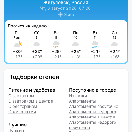
Жигулевск, Россия
Чт, 6 август 2026, 07:00
Ясно
Прогноз на неделю
Пт
Сб
Вс
Пн
Вт
Ср
7 авг
8
9
10
11
12
+30°
+33°
+26°
+25°
+21°
+24°
+17°
+20°
+21°
+18°
+17°
+16°
Подборки отелей
Питание и удобства
Посуточно в городе
С завтраком
На сутки
С завтраком в центре
Апартаменты
С рестораном
Апартаменты посуточно
С животными
Апартаменты недорого
Апартаменты в центре
Апартаменты недорого
Лучшие
посуточно
Лучшие