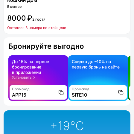
Кошкин Дом
В центре
8000 ₽
2 гостя
Осталось 3 номера по этой цене
Бронируйте выгодно
До 15% на первое
Скидка до –10% на
бронирование
первую бронь на сайте
н
в приложении
о
Установить
Промокод
Промокод
П
APP15
SITE10
+19
°C