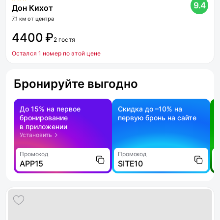
9.4
Дон Кихот
7.1 км от центра
4400 ₽
2 гостя
Остался 1 номер по этой цене
Бронируйте выгодно
До 15% на первое
Скидка до –10% на
бронирование
первую бронь на сайте
н
в приложении
о
Установить
Промокод
Промокод
П
APP15
SITE10