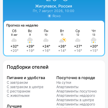
Жигулевск, Россия
Пт, 7 август 2026, 10:00
Ясно
Прогноз на неделю
Сб
Вс
Пн
Вт
Ср
Чт
8 авг
9
10
11
12
13
+32°
+29°
+24°
+26°
+27°
+20°
+20°
+19°
+16°
+14°
+16°
+15°
Подборки отелей
Питание и удобства
Посуточно в городе
С завтраком
На сутки
С завтраком в центре
Апартаменты
С рестораном
Апартаменты посуточно
С животными
Апартаменты недорого
Апартаменты в центре
Апартаменты недорого
Лучшие