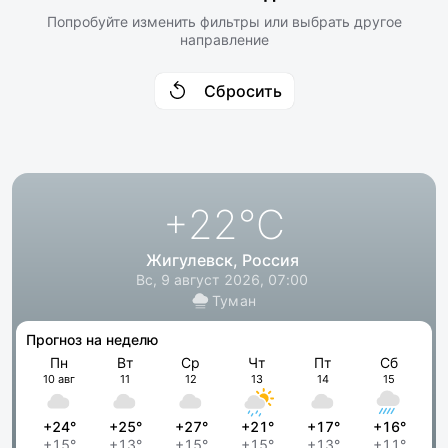
Попробуйте изменить фильтры или выбрать другое
направление
Сбросить
+22
°C
Жигулевск, Россия
Вс, 9 август 2026, 07:00
Туман
Прогноз на неделю
Пн
Вт
Ср
Чт
Пт
Сб
10 авг
11
12
13
14
15
+24°
+25°
+27°
+21°
+17°
+16°
+15°
+13°
+15°
+15°
+13°
+11°