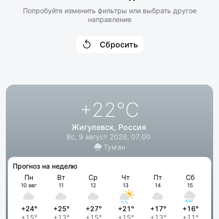
Попробуйте изменить фильтры или выбрать другое
направление
Сбросить
+22
°C
Жигулевск, Россия
Вс, 9 август 2026, 07:00
Туман
Прогноз на неделю
Пн
Вт
Ср
Чт
Пт
Сб
10 авг
11
12
13
14
15
+24°
+25°
+27°
+21°
+17°
+16°
+15°
+13°
+15°
+15°
+13°
+11°