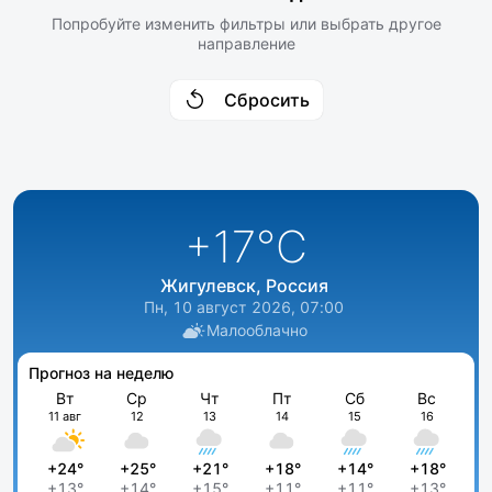
Попробуйте изменить фильтры или выбрать другое
направление
Сбросить
+17
°C
Жигулевск, Россия
Пн, 10 август 2026, 07:00
Малооблачно
Прогноз на неделю
Вт
Ср
Чт
Пт
Сб
Вс
11 авг
12
13
14
15
16
+24°
+25°
+21°
+18°
+14°
+18°
+13°
+14°
+15°
+11°
+11°
+13°