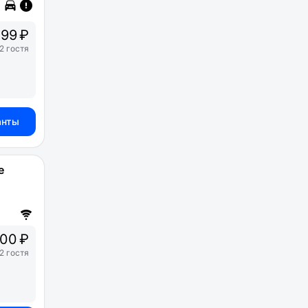
99 ₽
2 гостя
анты
е
00 ₽
2 гостя