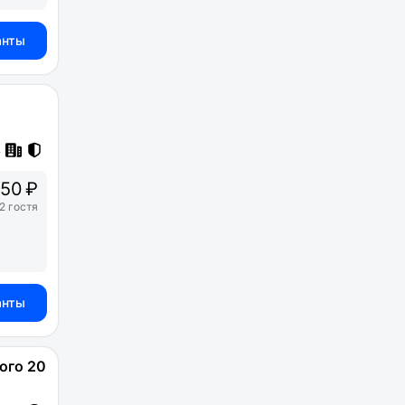
анты
50 ₽
2 гостя
анты
ого 20