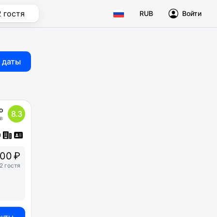
2 гостя
RUB
Войти
 даты
о
8.3
в
00 ₽
2 гостя
анты