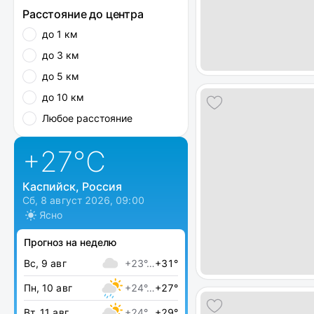
Расстояние до центра
до 1 км
до 3 км
до 5 км
до 10 км
Любое расстояние
+27
°C
Каспийск, Россия
Сб, 8 август 2026, 09:00
Ясно
Прогноз на неделю
Вс, 9 авг
+23°…
+31°
Пн, 10 авг
+24°…
+27°
Вт, 11 авг
+24°…
+29°