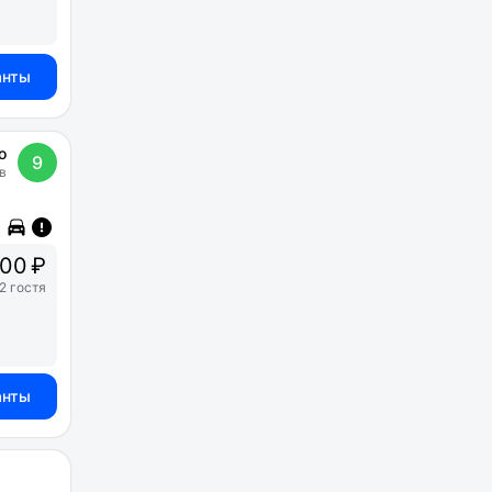
анты
о
9
в
00 ₽
2 гостя
анты