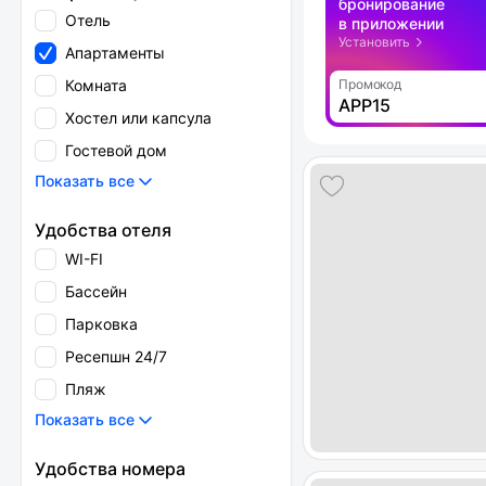
бронирование
Отель
в приложении
Установить
Апартаменты
Комната
Промокод
APP15
Хостел или капсула
Гостевой дом
Показать все
Удобства отеля
WI-FI
Бассейн
Парковка
Ресепшн 24/7
Пляж
Показать все
Удобства номера