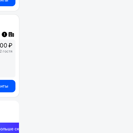
00 ₽
2 гостя
анты
Больше скидок —