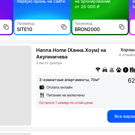
первую бронь на сайте
на бронировании
в
от 20 000 ₽
Промокод
Промокод
SITE10
BRON2000
Hanna.Home (Ханна.Хоум) на
Хорош
4 отзыво
Акулиничева
2 км от центра
62
3-комнатные апартаменты, 70м²
Оплата онлайн
Питание не включено
Остался 1 номер по этой цене
Все вари