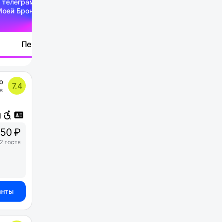
 телеграм-канале
Моей Брони
Перейти
о
7.4
в
50 ₽
2 гостя
анты