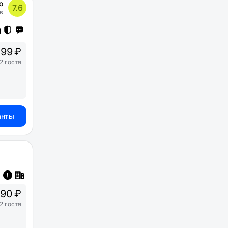
о
7.6
в
99 ₽
2 гостя
анты
90 ₽
2 гостя