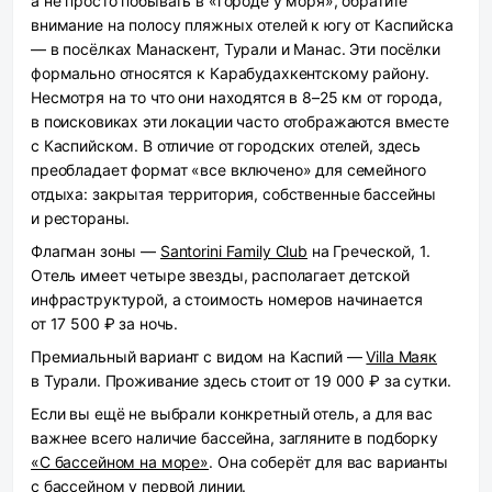
а не просто побывать в «городе у моря», обратите
внимание на полосу пляжных отелей к югу от Каспийска
— в посёлках Манаскент, Турали и Манас. Эти посёлки
формально относятся к Карабудахкентскому району.
Несмотря на то что они находятся в 8–25 км от города,
в поисковиках эти локации часто отображаются вместе
с Каспийском. В отличие от городских отелей, здесь
преобладает формат «все включено» для семейного
отдыха: закрытая территория, собственные бассейны
и рестораны.
Флагман зоны —
Santorini Family Club
на Греческой, 1.
Отель имеет четыре звезды, располагает детской
инфраструктурой, а стоимость номеров начинается
от 17 500 ₽ за ночь.
Премиальный вариант с видом на Каспий —
Villa Маяк
в Турали. Проживание здесь стоит от 19 000 ₽ за сутки.
Если вы ещё не выбрали конкретный отель, а для вас
важнее всего наличие бассейна, загляните в подборку
«С бассейном на море»
. Она соберёт для вас варианты
с бассейном у первой линии.