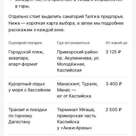
в горы.
Отдельно стоит выделить санаторий Талги в предгорье.
Ниже — короткая карта выбора, а затем мы подробнее
расскажем о каждой зоне.
Сценарий поездки
Где остановиться
От какой цены
Городской пляж,
Приморский район:
3 125 ₽
аквапарк,
пр. Акулиничева, ул.
апарт‑формат
Молодёжная,
Каспийская
Курортный отдых
Манаскент, Турали,
3 400 ₽
у моря с бассейном
Манас —
юг от Каспийска
Транзит и поездки
Терминал Уйташа,
2 500 ₽
по горному
приморская часть
Дагестану
Каспийска
у «Анжи‑Арены»