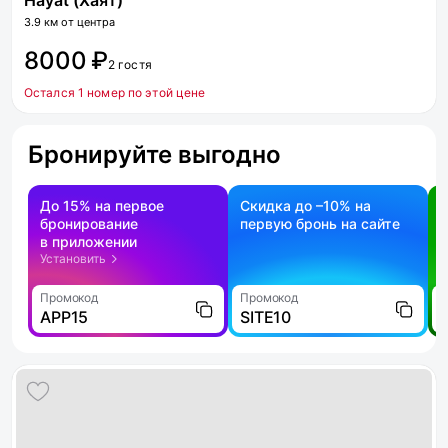
Hayat (Хаят)
3.9 км от центра
8000 ₽
2 гостя
Остался 1 номер по этой цене
Бронируйте выгодно
До 15% на первое
Скидка до –10% на
бронирование
первую бронь на сайте
н
в приложении
о
Установить
Промокод
Промокод
П
APP15
SITE10