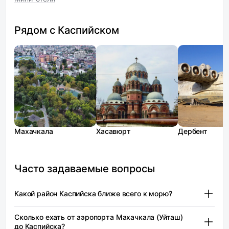
Рядом с Каспийском
Махачкала
Хасавюрт
Дербент
Часто задаваемые вопросы
Какой район Каспийска ближе всего к морю?
Приморский район находится на севере
Сколько ехать от аэропорта Махачкала (Уйташ)
(северо‑востоке) города, у берега Каспийского моря.
до Каспийска?