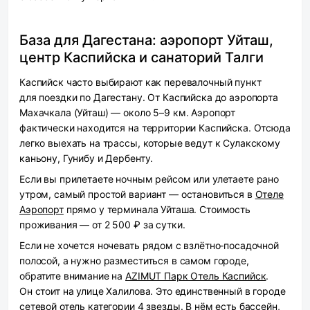
База для Дагестана: аэропорт Уйташ,
центр Каспийска и санаторий Талги
Каспийск часто выбирают как перевалочный пункт
для поездки по Дагестану. От Каспийска до аэропорта
Махачкала (Уйташ) — около 5–9 км. Аэропорт
фактически находится на территории Каспийска. Отсюда
легко выехать на трассы, которые ведут к Сулакскому
каньону, Гунибу и Дербенту.
Если вы прилетаете ночным рейсом или улетаете рано
утром, самый простой вариант — остановиться в
Отеле
Аэропорт
прямо у терминала Уйташа. Стоимость
проживания — от 2 500 ₽ за сутки.
Если не хочется ночевать рядом с взлётно‑посадочной
полосой, а нужно разместиться в самом городе,
обратите внимание на
AZIMUT Парк Отель Каспийск
.
Он стоит на улице Халилова. Это единственный в городе
сетевой отель категории 4 звезды. В нём есть бассейн,