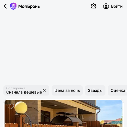
Войти
Сортировка
Цена за ночь
Звёзды
Оценка 
Сначала дешевые