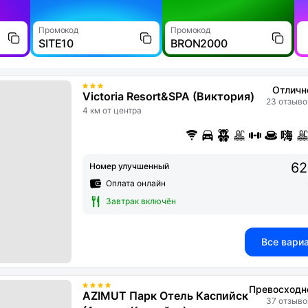
Промокод
Промокод
SITE10
BRON2000
Отличн
Victoria Resort&SPA (Виктория)
23 отзыво
4 км от центра
62
Номер улучшенный
Оплата онлайн
Завтрак включён
Все вари
Превосходн
AZIMUT Парк Отель Каспийск
37 отзыво