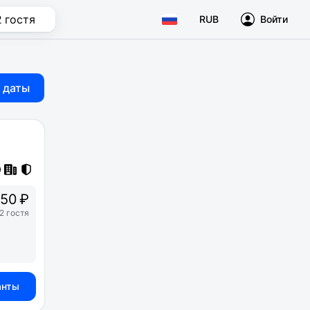
2 гостя
RUB
Войти
 даты
50 ₽
2 гостя
анты