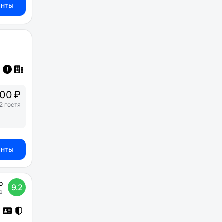
анты
500 ₽
2 гостя
анты
о
9.2
в