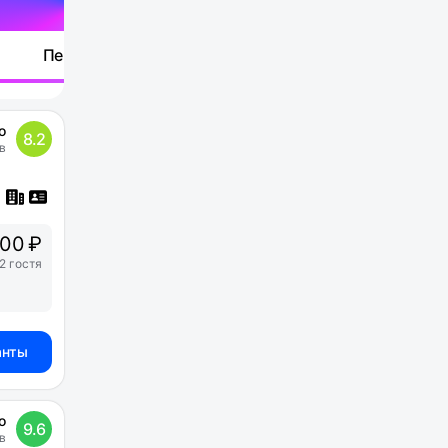
Перейти
о
8.2
в
00 ₽
2 гостя
анты
о
9.6
в