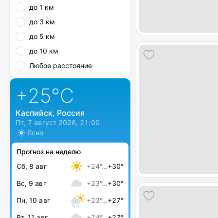
до 1 км
до 3 км
до 5 км
до 10 км
Любое расстояние
+25
°C
Каспийск, Россия
Пт, 7 август 2026, 21:00
Ясно
Прогноз на неделю
Сб, 8 авг
+24°…
+30°
Вс, 9 авг
+23°…
+30°
Пн, 10 авг
+23°…
+27°
Вт, 11 авг
+24°…
+27°