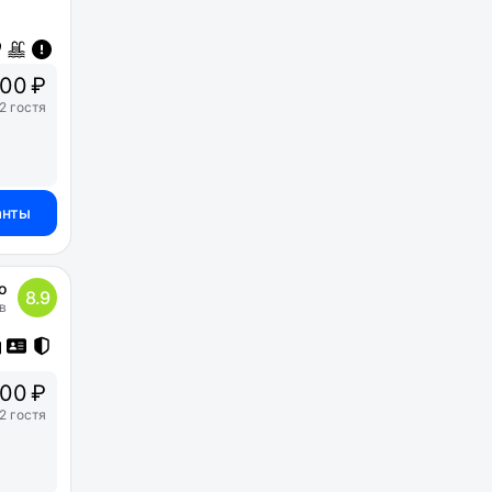
00 ₽
2 гостя
анты
о
8.9
в
00 ₽
2 гостя