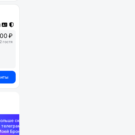
00 ₽
2 гостя
анты
Больше скидок —
 телеграм-канале
Моей Брони