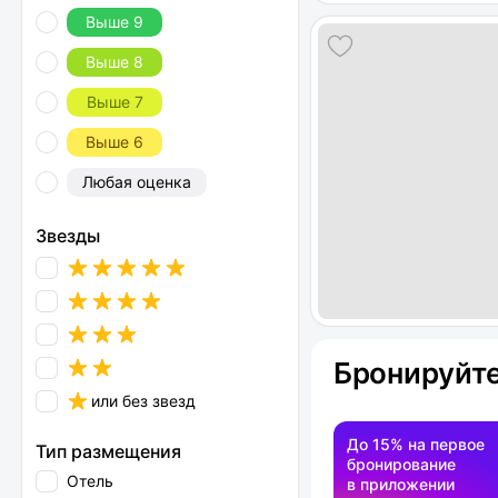
Выше 9
Выше 8
Выше 7
Выше 6
Любая оценка
Звезды
Бронируйте
или без звезд
До 15% на первое
Тип размещения
бронирование
Отель
в приложении