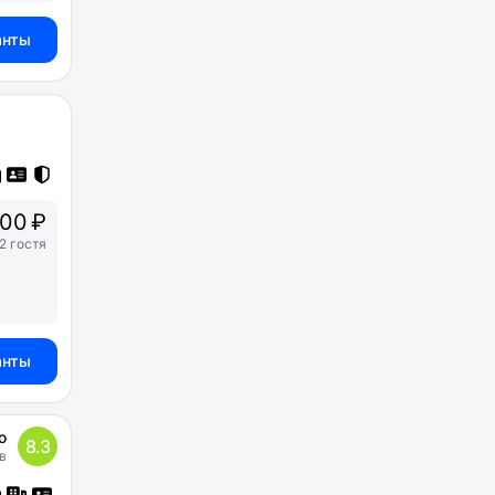
анты
00 ₽
2 гостя
анты
о
8.3
в