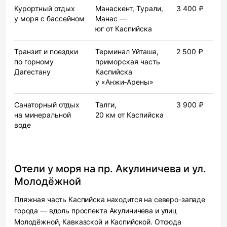
Курортный отдых
Манаскент, Турали,
3 400 ₽
у моря с бассейном
Манас —
юг от Каспийска
Транзит и поездки
Терминал Уйташа,
2 500 ₽
по горному
приморская часть
Дагестану
Каспийска
у «Анжи‑Арены»
Санаторный отдых
Талги,
3 900 ₽
на минеральной
20 км от Каспийска
воде
Отели у моря на пр. Акулиничева и ул.
Молодёжной
Пляжная часть Каспийска находится на северо-западе
города — вдоль проспекта Акулиничева и улиц
Молодёжной, Кавказской и Каспийской. Отсюда