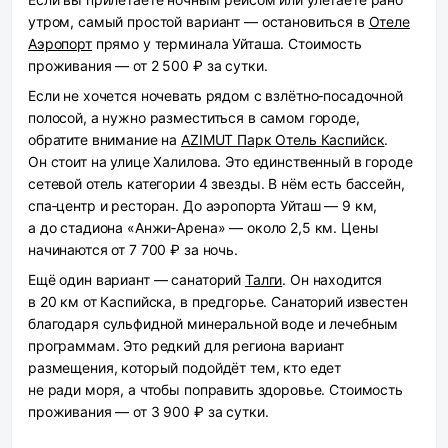
утром, самый простой вариант — остановиться в
Отеле
Аэропорт
прямо у терминала Уйташа. Стоимость
проживания — от 2 500 ₽ за сутки.
Если не хочется ночевать рядом с взлётно‑посадочной
полосой, а нужно разместиться в самом городе,
обратите внимание на
AZIMUT Парк Отель Каспийск
.
Он стоит на улице Халилова. Это единственный в городе
сетевой отель категории 4 звезды. В нём есть бассейн,
спа‑центр и ресторан. До аэропорта Уйташ — 9 км,
а до стадиона «Анжи‑Арена» — около 2,5 км. Цены
начинаются от 7 700 ₽ за ночь.
Ещё один вариант — санаторий
Талги
. Он находится
в 20 км от Каспийска, в предгорье. Санаторий известен
благодаря сульфидной минеральной воде и лечебным
программам. Это редкий для региона вариант
размещения, который подойдёт тем, кто едет
не ради моря, а чтобы поправить здоровье. Стоимость
проживания — от 3 900 ₽ за сутки.