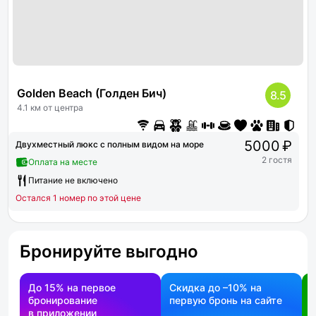
Golden Beach (Голден Бич)
8.5
4.1 км от центра
5000 ₽
Двухместный люкс с полным видом на море
2 гостя
Оплата на месте
Питание не включено
Остался 1 номер по этой цене
Бронируйте выгодно
До 15% на первое
Скидка до –10% на
бронирование
первую бронь на сайте
н
в приложении
о