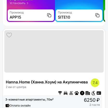
Установить
Промокод
Промокод
П
APP15
SITE10
Hanna.Home (Ханна.Хоум) на Акулиничева
7.4
2 км от центра
6250 ₽
3-комнатные апартаменты, 70м²
2 гостя
Оплата онлайн