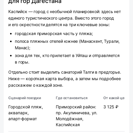
для гор Дагестана
Каспийск — город с необычной планировкой: здесь нет
единого туристического центра. Вместо этого город
и его окрестности делятся на три ключевые зоны:
городская приморская часть у пляжа;
полоса пляжных отелей южнее (Манаскент, Турали,
Манас);
зона для тех, кто прилетает в Уйташ и отправляется
в горы.
Отдельно стоит выделить санаторий Талги в предгорье.
Ниже — короткая карта выбора, а затем мы подробнее
расскажем о каждой зоне.
Сценарий поездки
Где остановиться
От какой цены
Городской пляж,
Приморский район:
3 125 ₽
аквапарк,
пр. Акулиничева, ул.
апарт‑формат
Молодёжная,
Каспийская