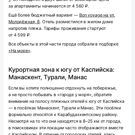
за апартаменты начинается от 4 560 ₽.
Ещё более бюджетный вариант —
Bon voyage на ул.
Молодёжная, 8
. Отель разместился в жилом доме
напротив пляжа. Тарифы проживания стартуют
от 4 599 ₽.
Все объекты в этой части города собрали в подборке
«На море»
.
Курортная зона к югу от Каспийска:
Манаскент, Турали, Манас
Если вы хотите полноценно отдохнуть на побережье,
а не просто побывать в «городе у моря», обратите
внимание на полосу пляжных отелей к югу от Каспийска
— в посёлках Манаскент, Турали и Манас. Эти посёлки
формально относятся к Карабудахкентскому району.
Несмотря на то что они находятся в 8–25 км от города,
в поисковиках эти локации часто отображаются вместе
с Каспийском. В отличие от городских отелей, здесь