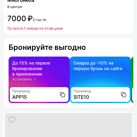
Многонеба
В центре
7000 ₽
2 гостя
Остался 1 номер по этой цене
Бронируйте выгодно
До 15% на первое
Скидка до –10% на
бронирование
первую бронь на сайте
н
в приложении
о
Установить
Промокод
Промокод
П
APP15
SITE10