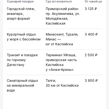
Сценарий поездки
Где остановиться
От какой цены
Городской пляж,
Приморский район:
3 125 ₽
аквапарк,
пр. Акулиничева, ул.
апарт‑формат
Молодёжная,
Каспийская
Курортный отдых
Манаскент, Турали,
3 400 ₽
у моря с бассейном
Манас —
юг от Каспийска
Транзит и поездки
Терминал Уйташа,
2 500 ₽
по горному
приморская часть
Дагестану
Каспийска
у «Анжи‑Арены»
Санаторный отдых
Талги,
3 900 ₽
на минеральной
20 км от Каспийска
воде