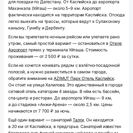
для поездки по Дагестану. От Каспийска до аэропорта
Махачкала (Уйташ) — около 5–9 км. Аэропорт
фактически находится на территории Каспийска. Отсюда
легко выехать на трассы, которые ведут к Сулакскому
каньону, Гунибу и Дербенту.
Если вы прилетаете ночным рейсом или улетаете рано
утром, самый простой вариант — остановиться в
Отеле
Аэропорт
прямо у терминала Уйташа. Стоимость
проживания — от 2 500 ₽ за сутки.
Если не хочется ночевать рядом с взлётно‑посадочной
полосой, а нужно разместиться в самом городе,
обратите внимание на
AZIMUT Парк Отель Каспийск
.
Он стоит на улице Халилова. Это единственный в городе
сетевой отель категории 4 звезды. В нём есть бассейн,
спа‑центр и ресторан. До аэропорта Уйташ — 9 км,
а до стадиона «Анжи‑Арена» — около 2,5 км. Цены
начинаются от 7 700 ₽ за ночь.
Ещё один вариант — санаторий
Талги
. Он находится
в 20 км от Каспийска, в предгорье. Санаторий известен
благодаря сульфидной минеральной воде и лечебным