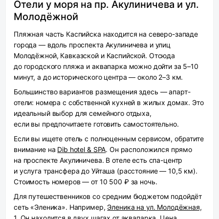
Отели у моря на пр. Акулиничева и ул.
Молодёжной
Пляжная часть Каспийска находится на северо-западе
города — вдоль проспекта Акулиничева и улиц
Молодёжной, Кавказской и Каспийской. Отсюда
до городского пляжа и аквапарка можно дойти за 5–10
минут, а до исторического центра — около 2–3 км.
Большинство вариантов размещения здесь — апарт-
отели: номера с собственной кухней в жилых домах. Это
идеальный выбор для семейного отдыха,
если вы предпочитаете готовить самостоятельно.
Если вы ищете отель с полноценным сервисом, обратите
внимание на
Dib hotel & SPA
. Он расположился прямо
на проспекте Акулиничева. В отеле есть спа-центр
и услуга трансфера до Уйташа (расстояние — 10,5 км).
Стоимость номеров — от 10 500 ₽ за ночь.
Для путешественников со средним бюджетом подойдёт
сеть «Эленика». Например,
Эленика на ул. Молодёжная,
1
. Он находится в двух шагах от аквапарка. Цена