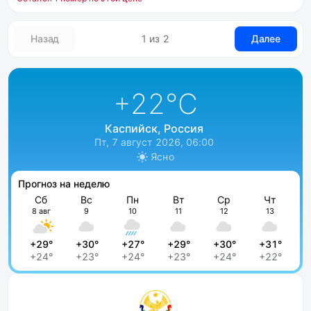
Назад
1 из 2
Далее
+22
°C
Каспийск, Россия
Пт, 7 август 2026, 06:00
Ясно
Прогноз на неделю
Сб
Вс
Пн
Вт
Ср
Чт
8 авг
9
10
11
12
13
+29°
+30°
+27°
+29°
+30°
+31°
+24°
+23°
+24°
+23°
+24°
+22°