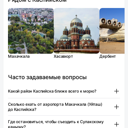
Махачкала
Хасавюрт
Дербент
Часто задаваемые вопросы
Какой район Каспийска ближе всего к морю?
Приморский район находится на севере
Сколько ехать от аэропорта Махачкала (Уйташ)
(северо‑востоке) города, у берега Каспийского моря.
до Каспийска?
От него до пляжа и аквапарка можно дойти за 5–10
минут пешком. Основные адреса: проспект
Аэропорт Уйташ разместился южнее Каспийска,
Где остановиться, чтобы съездить к Сулакскому
Акулиничева, а также улицы Молодёжная, Каспийская
в Карабудахкентском районе (в 4 км к югу
каньону?