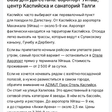
центр Каспийска и санаторий Талги
Каспийск часто выбирают как перевалочный пункт
для поездки по Дагестану. От Каспийска до аэропорта
Махачкала (Уйташ) — около 5–9 км. Аэропорт
фактически находится на территории Каспийска. Отсюда
легко выехать на трассы, которые ведут к Сулакскому
каньону, Гунибу и Дербенту.
Если вы прилетаете ночным рейсом или улетаете рано
утром, самый простой вариант — остановиться в
Отеле
Аэропорт
прямо у терминала Уйташа. Стоимость
проживания — от 2 500 ₽ за сутки.
Если не хочется ночевать рядом с взлётно‑посадочной
полосой, а нужно разместиться в самом городе,
обратите внимание на
AZIMUT Парк Отель Каспийск
.
Он стоит на улице Халилова. Это единственный в городе
сетевой отель категории 4 звезды. В нём есть бассейн,
спа‑центр и ресторан. До аэропорта Уйташ — 9 км,
а до стадиона «Анжи‑Арена» — около 2,5 км. Цены