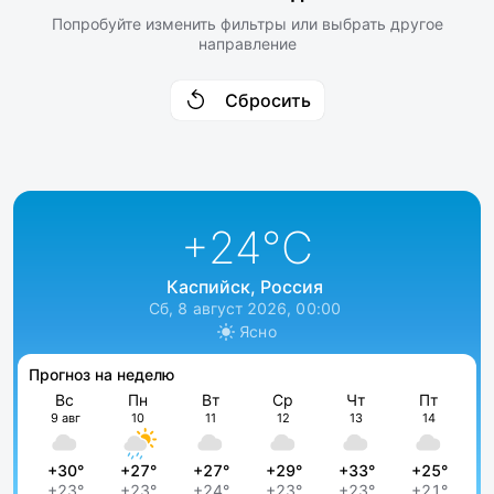
Попробуйте изменить фильтры или выбрать другое
направление
Сбросить
+24
°C
Каспийск, Россия
Сб, 8 август 2026, 00:00
Ясно
Прогноз на неделю
Вс
Пн
Вт
Ср
Чт
Пт
9 авг
10
11
12
13
14
+30°
+27°
+27°
+29°
+33°
+25°
+23°
+23°
+24°
+23°
+23°
+21°