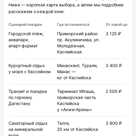
Ниже — короткая карта выбора, а затем мы подробнее
расскажем о каждой зоне.
Сценарий поездки
Где остановиться
От какой цены
Городской пляж,
Приморский район:
3 125 ₽
аквапарк,
пр. Акулиничева, ул.
апарт‑формат
Молодёжная,
Каспийская
Курортный отдых
Манаскент, Турали,
3 400 ₽
у моря с бассейном
Манас —
юг от Каспийска
Транзит и поездки
Терминал Уйташа,
2 500 ₽
по горному
приморская часть
Дагестану
Каспийска
у «Анжи‑Арены»
Санаторный отдых
Талги,
3 900 ₽
на минеральной
20 км от Каспийска
воде